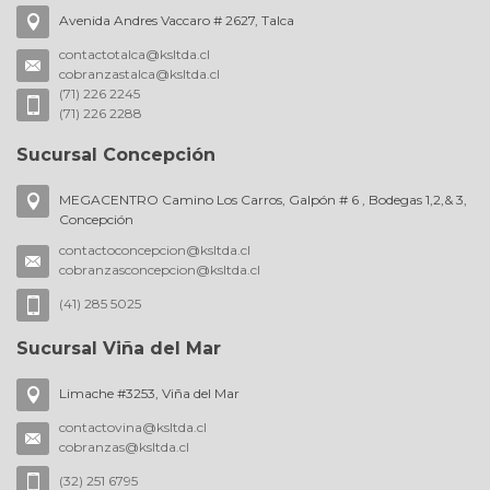
Avenida Andres Vaccaro # 2627, Talca
contactotalca@ksltda.cl
cobranzastalca@ksltda.cl
(71) 226 2245
(71) 226 2288
Sucursal Concepción
MEGACENTRO Camino Los Carros, Galpón # 6 , Bodegas 1,2,& 3,
Concepción
contactoconcepcion@ksltda.cl
cobranzasconcepcion@ksltda.cl
(41) 285 5025
Sucursal Viña del Mar
Limache #3253, Viña del Mar
contactovina@ksltda.cl
cobranzas@ksltda.cl
(32) 251 6795