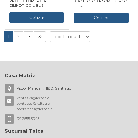
PROTECTOR FACIAL
PROTECTOR FACIAL PLANO
CILINDRICO LIBUS
LIBUS
Cotizar
Cotizar
1
2
>
>>
Casa Matriz
Victor Manuel # 1180, Santiago
ventasks@ksltda.cl
contacto@ksltda.cl
cobranzas@ksltda.cl
(2) 2555 3343
Sucursal Talca