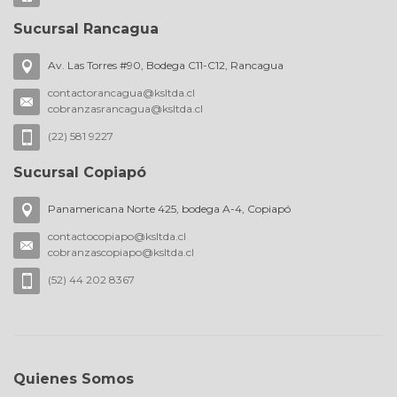
Sucursal Rancagua
Av. Las Torres #90, Bodega C11-C12, Rancagua
contactorancagua@ksltda.cl
cobranzasrancagua@ksltda.cl
(22) 581 9227
Sucursal Copiapó
Panamericana Norte 425, bodega A-4, Copiapó
contactocopiapo@ksltda.cl
cobranzascopiapo@ksltda.cl
(52) 44 202 8367
Quienes Somos