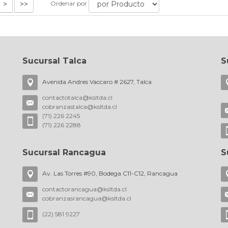
>
>>
Ordenar por
Sucursal Talca
S
Avenida Andres Vaccaro # 2627, Talca
contactotalca@ksltda.cl
cobranzastalca@ksltda.cl
(71) 226 2245
(71) 226 2288
Sucursal Rancagua
S
Av. Las Torres #90, Bodega C11-C12, Rancagua
contactorancagua@ksltda.cl
cobranzasrancagua@ksltda.cl
(22) 581 9227