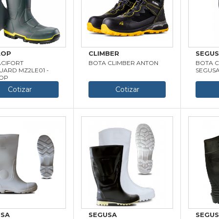
LOP
CLIMBER
SEGU
ACIFORT
BOTA CLIMBER ANTON
BOTA C
ARD MZ2LE01 -
SEGUS
OP
Cotizar
Cotizar
USA
SEGUSA
SEGU