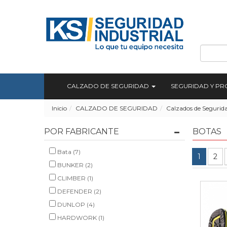
CALZADO DE SEGURIDAD
SEGURIDAD Y P
Inicio
CALZADO DE SEGURIDAD
Calzados de Segurid
POR FABRICANTE
BOTAS
Bata (7)
1
2
BUNKER (2)
CLIMBER (1)
DEFENDER (2)
DUNLOP (4)
HARDWORK (1)