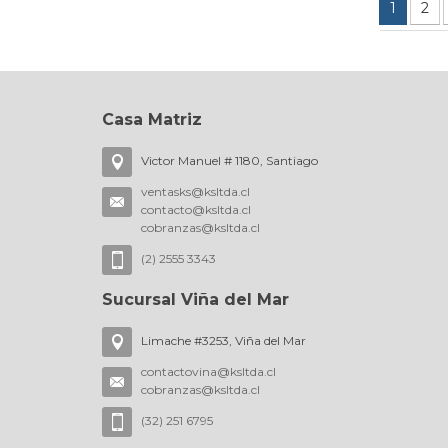
1
2
Casa Matriz
Victor Manuel # 1180, Santiago
ventasks@ksltda.cl
contacto@ksltda.cl
cobranzas@ksltda.cl
(2) 2555 3343
Sucursal Viña del Mar
Limache #3253, Viña del Mar
contactovina@ksltda.cl
cobranzas@ksltda.cl
(32) 251 6795