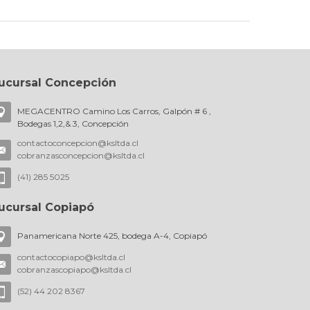
ucursal Concepción
MEGACENTRO Camino Los Carros, Galpón # 6 ,
Bodegas 1,2,& 3, Concepción
contactoconcepcion@ksltda.cl
cobranzasconcepcion@ksltda.cl
(41) 285 5025
ucursal Copiapó
Panamericana Norte 425, bodega A-4, Copiapó
contactocopiapo@ksltda.cl
cobranzascopiapo@ksltda.cl
(52) 44 202 8367