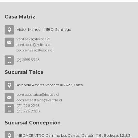
Casa Matriz
Victor Manuel # 1180, Santiago
ventasks@ksltda.cl
contacto@ksltda.cl
cobranzas@ksltda.cl
(2) 2555 3343
Sucursal Talca
Avenida Andres Vaccaro # 2627, Talca
contactotalca@ksltda.cl
cobranzastalca@ksltda.cl
(71) 226 2245
(71) 226 2288
Sucursal Concepción
MEGACENTRO Camino Los Carros, Galpón # 6 , Bodegas 1,2,& 3,