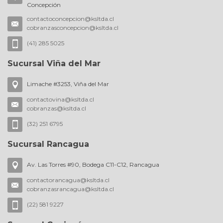
Concepción
contactoconcepcion@ksltda.cl
cobranzasconcepcion@ksltda.cl
(41) 285 5025
Sucursal Viña del Mar
Limache #3253, Viña del Mar
contactovina@ksltda.cl
cobranzas@ksltda.cl
(32) 251 6795
Sucursal Rancagua
Av. Las Torres #90, Bodega C11-C12, Rancagua
contactorancagua@ksltda.cl
cobranzasrancagua@ksltda.cl
(22) 581 9227