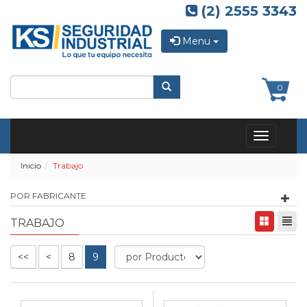
(2) 2555 3343
Menu
0
Toggle
navigation
Inicio
Trabajo
POR FABRICANTE
TRABAJO
<<
<
8
9