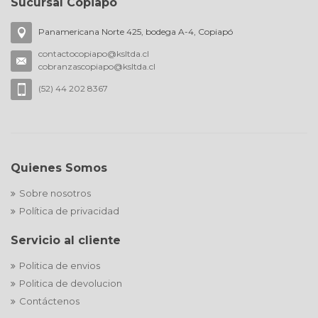
Sucursal Copiapó
Panamericana Norte 425, bodega A-4, Copiapó
contactocopiapo@ksltda.cl
cobranzascopiapo@ksltda.cl
(52) 44 202 8367
Quienes Somos
Sobre nosotros
Política de privacidad
Servicio al cliente
Politica de envios
Politica de devolucion
Contáctenos