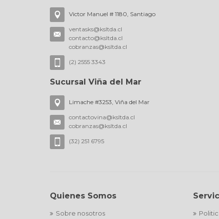
Victor Manuel # 1180, Santiago
ventasks@ksltda.cl
contacto@ksltda.cl
cobranzas@ksltda.cl
(2) 2555 3343
Sucursal Viña del Mar
Limache #3253, Viña del Mar
contactovina@ksltda.cl
cobranzas@ksltda.cl
(32) 251 6795
Quienes Somos
Servic
Sobre nosotros
Politi