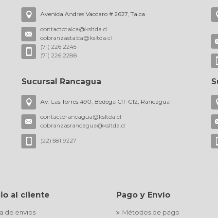
Avenida Andres Vaccaro # 2627, Talca
contactotalca@ksltda.cl
cobranzastalca@ksltda.cl
(71) 226 2245
(71) 226 2288
Sucursal Rancagua
S
Av. Las Torres #90, Bodega C11-C12, Rancagua
contactorancagua@ksltda.cl
cobranzasrancagua@ksltda.cl
(22) 581 9227
io al cliente
Pago y Envío
ca de envios
Métodos de pago