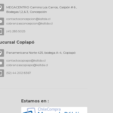
MEGACENTRO Camino Los Carros, Galpón # 6 ,
Bodegas 1,2,& 3, Concepción
contactoconcepcion@ksltda.cl
cobranzasconcepcion@ksltda.cl
(41) 285 5025
ucursal Copiapó
Panamericana Norte 425, bodega A-4, Copiapó
contactocopiapo@ksltda.cl
cobranzascopiapo@ksltda.cl
(52) 44 202 8367
Estamos en :